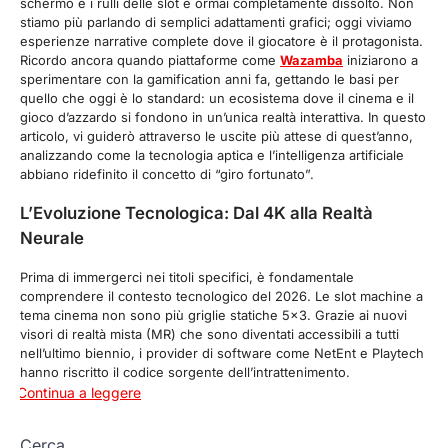
schermo e i rulli delle slot è ormai completamente dissolto. Non
stiamo più parlando di semplici adattamenti grafici; oggi viviamo
esperienze narrative complete dove il giocatore è il protagonista.
Ricordo ancora quando piattaforme come
Wazamba
iniziarono a
sperimentare con la gamification anni fa, gettando le basi per
quello che oggi è lo standard: un ecosistema dove il cinema e il
gioco d’azzardo si fondono in un’unica realtà interattiva. In questo
articolo, vi guiderò attraverso le uscite più attese di quest’anno,
analizzando come la tecnologia aptica e l’intelligenza artificiale
abbiano ridefinito il concetto di “giro fortunato”.
L’Evoluzione Tecnologica: Dal 4K alla Realtà
Neurale
Prima di immergerci nei titoli specifici, è fondamentale
comprendere il contesto tecnologico del 2026. Le slot machine a
tema cinema non sono più griglie statiche 5×3. Grazie ai nuovi
visori di realtà mista (MR) che sono diventati accessibili a tutti
nell’ultimo biennio, i provider di software come NetEnt e Playtech
hanno riscritto il codice sorgente dell’intrattenimento.
Continua a leggere
Cerca