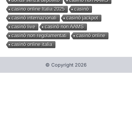
bonus senza deposito
casino non AAMS
casino online Italia 2025
casinò
casinò internazionali
casinò jackpot
casinò live
casinò non AAMS
casinò non regolamentati
casinò online
casinò online italia
© Copyright 2026