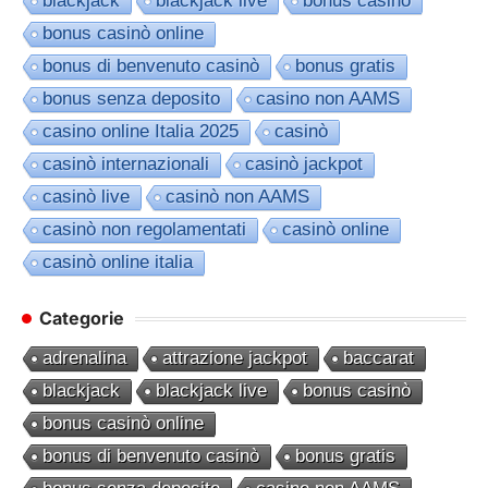
blackjack
blackjack live
bonus casinò
bonus casinò online
bonus di benvenuto casinò
bonus gratis
bonus senza deposito
casino non AAMS
casino online Italia 2025
casinò
casinò internazionali
casinò jackpot
casinò live
casinò non AAMS
casinò non regolamentati
casinò online
casinò online italia
Categorie
adrenalina
attrazione jackpot
baccarat
blackjack
blackjack live
bonus casinò
bonus casinò online
bonus di benvenuto casinò
bonus gratis