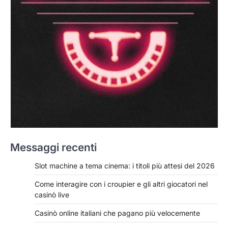
Messaggi recenti
Slot machine a tema cinema: i titoli più attesi del 2026
Come interagire con i croupier e gli altri giocatori nel
casinò live
Casinò online italiani che pagano più velocemente