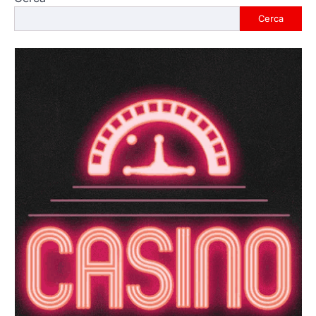
Cerca