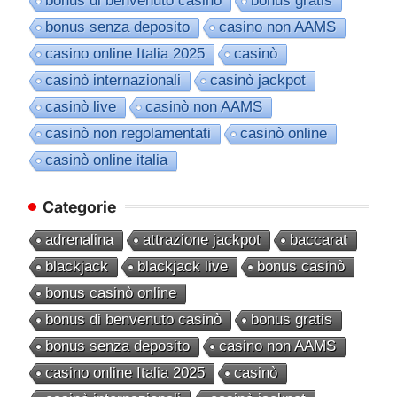
bonus di benvenuto casinò
bonus gratis
bonus senza deposito
casino non AAMS
casino online Italia 2025
casinò
casinò internazionali
casinò jackpot
casinò live
casinò non AAMS
casinò non regolamentati
casinò online
casinò online italia
Categorie
adrenalina
attrazione jackpot
baccarat
blackjack
blackjack live
bonus casinò
bonus casinò online
bonus di benvenuto casinò
bonus gratis
bonus senza deposito
casino non AAMS
casino online Italia 2025
casinò