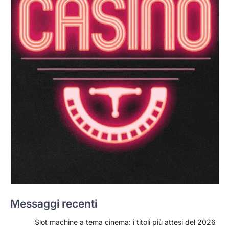
Messaggi recenti
Slot machine a tema cinema: i titoli più attesi del 2026