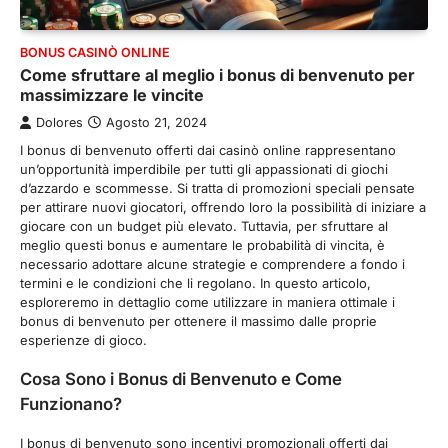
BONUS CASINÒ ONLINE
Come sfruttare al meglio i bonus di benvenuto per
massimizzare le vincite
Dolores
Agosto 21, 2024
I bonus di benvenuto offerti dai casinò online rappresentano
un’opportunità imperdibile per tutti gli appassionati di giochi
d’azzardo e scommesse. Si tratta di promozioni speciali pensate
per attirare nuovi giocatori, offrendo loro la possibilità di iniziare a
giocare con un budget più elevato. Tuttavia, per sfruttare al
meglio questi bonus e aumentare le probabilità di vincita, è
necessario adottare alcune strategie e comprendere a fondo i
termini e le condizioni che li regolano. In questo articolo,
esploreremo in dettaglio come utilizzare in maniera ottimale i
bonus di benvenuto per ottenere il massimo dalle proprie
esperienze di gioco.
Cosa Sono i Bonus di Benvenuto e Come
Funzionano?
I bonus di benvenuto sono incentivi promozionali offerti dai