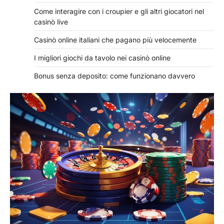
Come interagire con i croupier e gli altri giocatori nel
casinò live
Casinò online italiani che pagano più velocemente
I migliori giochi da tavolo nei casinò online
Bonus senza deposito: come funzionano davvero