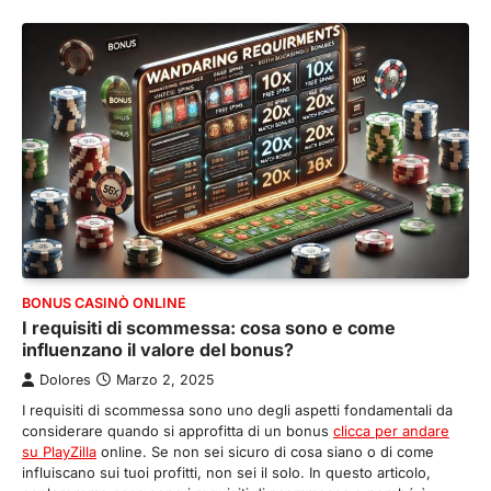
BONUS CASINÒ ONLINE
I requisiti di scommessa: cosa sono e come
influenzano il valore del bonus?
Dolores
Marzo 2, 2025
I requisiti di scommessa sono uno degli aspetti fondamentali da
considerare quando si approfitta di un bonus
clicca per andare
su PlayZilla
online. Se non sei sicuro di cosa siano o di come
influiscano sui tuoi profitti, non sei il solo. In questo articolo,