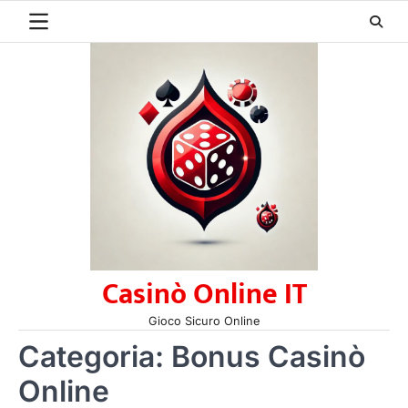
Skip
to
content
Casinò Online IT
Gioco Sicuro Online
Categoria:
Bonus Casinò
Online