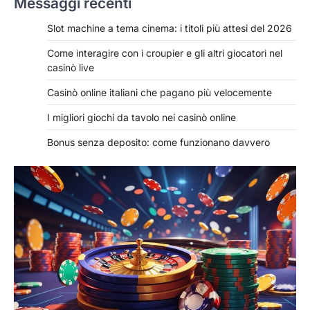
Messaggi recenti
Slot machine a tema cinema: i titoli più attesi del 2026
Come interagire con i croupier e gli altri giocatori nel
casinò live
Casinò online italiani che pagano più velocemente
I migliori giochi da tavolo nei casinò online
Bonus senza deposito: come funzionano davvero