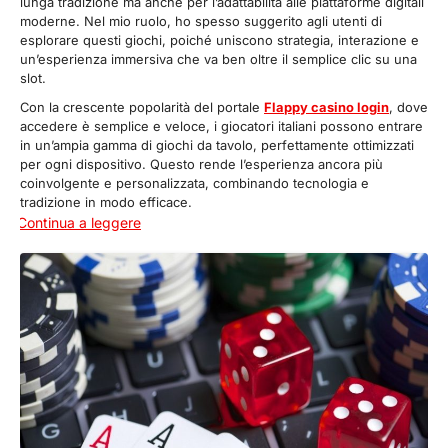
lunga tradizione ma anche per l’adattabilità alle piattaforme digitali
moderne. Nel mio ruolo, ho spesso suggerito agli utenti di
esplorare questi giochi, poiché uniscono strategia, interazione e
un’esperienza immersiva che va ben oltre il semplice clic su una
slot.
Con la crescente popolarità del portale
Flappy casino login
, dove
accedere è semplice e veloce, i giocatori italiani possono entrare
in un’ampia gamma di giochi da tavolo, perfettamente ottimizzati
per ogni dispositivo. Questo rende l’esperienza ancora più
coinvolgente e personalizzata, combinando tecnologia e
tradizione in modo efficace.
Continua a leggere