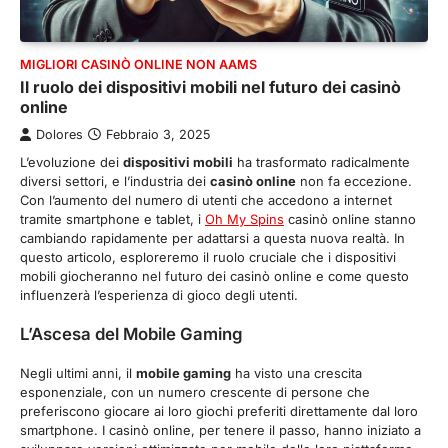
MIGLIORI CASINÒ ONLINE NON AAMS
Il ruolo dei dispositivi mobili nel futuro dei casinò
online
Dolores
Febbraio 3, 2025
L’evoluzione dei
dispositivi mobili
ha trasformato radicalmente
diversi settori, e l’industria dei
casinò online
non fa eccezione.
Con l’aumento del numero di utenti che accedono a internet
tramite smartphone e tablet, i
Oh My Spins
casinò online stanno
cambiando rapidamente per adattarsi a questa nuova realtà. In
questo articolo, esploreremo il ruolo cruciale che i dispositivi
mobili giocheranno nel futuro dei casinò online e come questo
influenzerà l’esperienza di gioco degli utenti.
L’Ascesa del Mobile Gaming
Negli ultimi anni, il
mobile gaming
ha visto una crescita
esponenziale, con un numero crescente di persone che
preferiscono giocare ai loro giochi preferiti direttamente dal loro
smartphone. I casinò online, per tenere il passo, hanno iniziato a