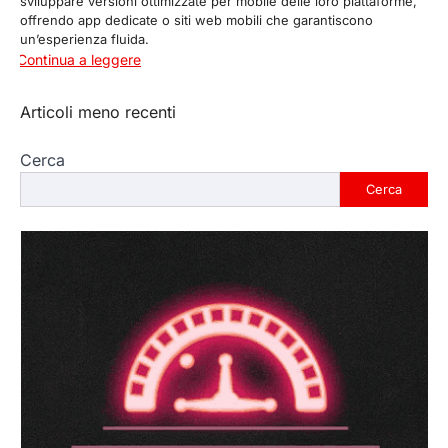
sviluppare versioni ottimizzate per mobile delle loro piattaforme,
offrendo app dedicate o siti web mobili che garantiscono
un’esperienza fluida.
Continua a leggere
Navigazione
Articoli meno recenti
articoli
Cerca
Cerca