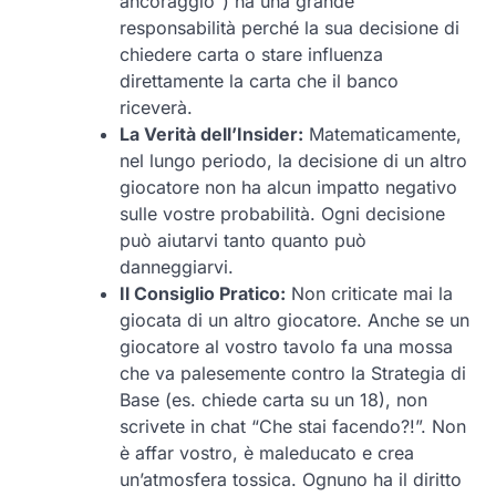
ancoraggio”) ha una grande
responsabilità perché la sua decisione di
chiedere carta o stare influenza
direttamente la carta che il banco
riceverà.
La Verità dell’Insider:
Matematicamente,
nel lungo periodo, la decisione di un altro
giocatore non ha alcun impatto negativo
sulle vostre probabilità. Ogni decisione
può aiutarvi tanto quanto può
danneggiarvi.
Il Consiglio Pratico:
Non criticate mai la
giocata di un altro giocatore. Anche se un
giocatore al vostro tavolo fa una mossa
che va palesemente contro la Strategia di
Base (es. chiede carta su un 18), non
scrivete in chat “Che stai facendo?!”. Non
è affar vostro, è maleducato e crea
un’atmosfera tossica. Ognuno ha il diritto