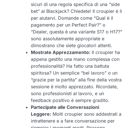
sicuri di una regola specifica di una “side
bet” al Blackjack? Chiedete! Il croupier è lì
per aiutarvi. Domande come “Qual è il
pagamento per un Perfect Pair?” o
“Dealer, questa è una variante S17 o H17?”
sono assolutamente appropriate e
dimostrano che siete giocatori attenti.
Mostrate Apprezzamento:
Il croupier ha
appena gestito una mano complessa con
professionalità? Ha fatto una battuta
spiritosa? Un semplice “bel lavoro” o un
“grazie per la partita” alla fine della vostra
sessione è molto apprezzato. Ricordate,
sono professionisti al lavoro, e un
feedback positivo è sempre gradito.
Partecipate alle Conversazioni
Leggere:
Molti croupier sono addestrati a
intrattenere e a fare conversazione per
riempire i momenti morti. Possono