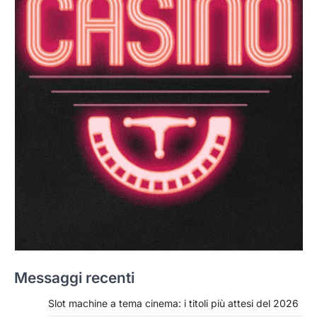
Messaggi recenti
Slot machine a tema cinema: i titoli più attesi del 2026