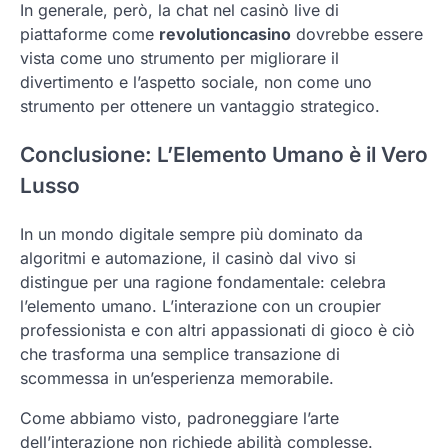
In generale, però, la chat nel casinò live di
piattaforme come
revolutioncasino
dovrebbe essere
vista come uno strumento per migliorare il
divertimento e l’aspetto sociale, non come uno
strumento per ottenere un vantaggio strategico.
Conclusione: L’Elemento Umano è il Vero
Lusso
In un mondo digitale sempre più dominato da
algoritmi e automazione, il casinò dal vivo si
distingue per una ragione fondamentale: celebra
l’elemento umano. L’interazione con un croupier
professionista e con altri appassionati di gioco è ciò
che trasforma una semplice transazione di
scommessa in un’esperienza memorabile.
Come abbiamo visto, padroneggiare l’arte
dell’interazione non richiede abilità complesse.