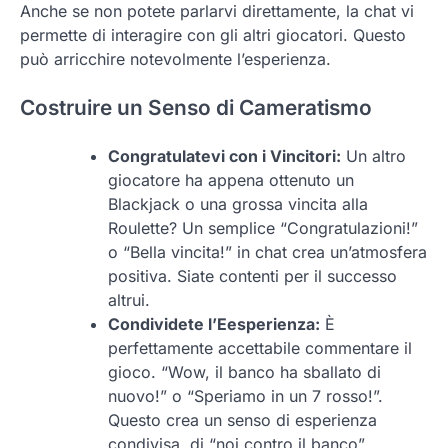
Anche se non potete parlarvi direttamente, la chat vi
permette di interagire con gli altri giocatori. Questo
può arricchire notevolmente l’esperienza.
Costruire un Senso di Cameratismo
Congratulatevi con i Vincitori:
Un altro
giocatore ha appena ottenuto un
Blackjack o una grossa vincita alla
Roulette? Un semplice “Congratulazioni!”
o “Bella vincita!” in chat crea un’atmosfera
positiva. Siate contenti per il successo
altrui.
Condividete l’Eesperienza:
È
perfettamente accettabile commentare il
gioco. “Wow, il banco ha sballato di
nuovo!” o “Speriamo in un 7 rosso!”.
Questo crea un senso di esperienza
condivisa, di “noi contro il banco”.