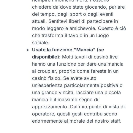
chiedere da dove state giocando, parlare
del tempo, degli sport o degli eventi
attuali. Sentitevi liberi di partecipare in
modo leggero e amichevole. Questo è ciò
che trasforma il tavolo in un luogo
sociale.
Usate la funzione “Mancia” (se
disponibile):
Molti tavoli di casinò live
hanno una funzione per dare una mancia
al croupier, proprio come fareste in un
casinò fisico. Se avete avuto
un’esperienza particolarmente positiva o
una grande vincita, lasciare una piccola
mancia è il massimo segno di
apprezzamento. Dal mio punto di vista di
operatore, questi gesti contribuiscono
enormemente al morale del nostro staff.