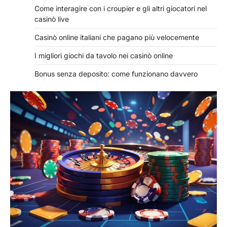
Come interagire con i croupier e gli altri giocatori nel
casinò live
Casinò online italiani che pagano più velocemente
I migliori giochi da tavolo nei casinò online
Bonus senza deposito: come funzionano davvero