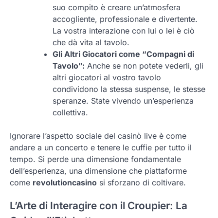
suo compito è creare un’atmosfera
accogliente, professionale e divertente.
La vostra interazione con lui o lei è ciò
che dà vita al tavolo.
Gli Altri Giocatori come “Compagni di
Tavolo”:
Anche se non potete vederli, gli
altri giocatori al vostro tavolo
condividono la stessa suspense, le stesse
speranze. State vivendo un’esperienza
collettiva.
Ignorare l’aspetto sociale del casinò live è come
andare a un concerto e tenere le cuffie per tutto il
tempo. Si perde una dimensione fondamentale
dell’esperienza, una dimensione che piattaforme
come
revolutioncasino
si sforzano di coltivare.
L’Arte di Interagire con il Croupier: La