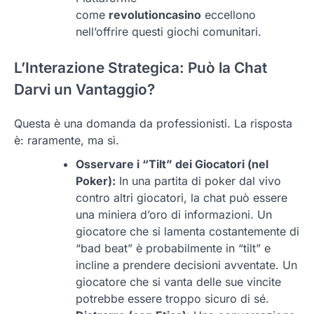
come
revolutioncasino
eccellono
nell’offrire questi giochi comunitari.
L’Interazione Strategica: Può la Chat
Darvi un Vantaggio?
Questa è una domanda da professionisti. La risposta
è: raramente, ma sì.
Osservare i “Tilt” dei Giocatori (nel
Poker):
In una partita di poker dal vivo
contro altri giocatori, la chat può essere
una miniera d’oro di informazioni. Un
giocatore che si lamenta costantemente di
“bad beat” è probabilmente in “tilt” e
incline a prendere decisioni avventate. Un
giocatore che si vanta delle sue vincite
potrebbe essere troppo sicuro di sé.