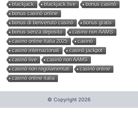
blackjack
blackjack live
bonus casinò
bonus casinò online
bonus di benvenuto casinò
bonus gratis
bonus senza deposito
casino non AAMS
casino online Italia 2025
casinò
casinò internazionali
casinò jackpot
casinò live
casinò non AAMS
casinò non regolamentati
casinò online
casinò online italia
© Copyright 2026