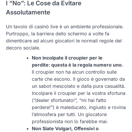
I “No”: Le Cose da Evitare
Assolutamente
Un tavolo di casinò live è un ambiente professionale.
Purtroppo, la barriera dello schermo a volte fa
dimenticare ad alcuni giocatori le normali regole del
decoro sociale.
Non incolpate il crou
pier per le
perdite: questa è la regola numero uno.
Il croupier non ha alcun controllo sulle
carte che escono. Il gioco è governato da
un sabot mescolato e dalla pura casualità.
Incolpare il croupier per la vostra sfortuna
(“dealer sfortunato!”, “mi hai fatto
perdere!”) è maleducato, ingiusto e rovina
l’atmosfera per tutti. Un giocatore
professionista non lo farebbe mai.
Non Siate Volgari, Offensivi o