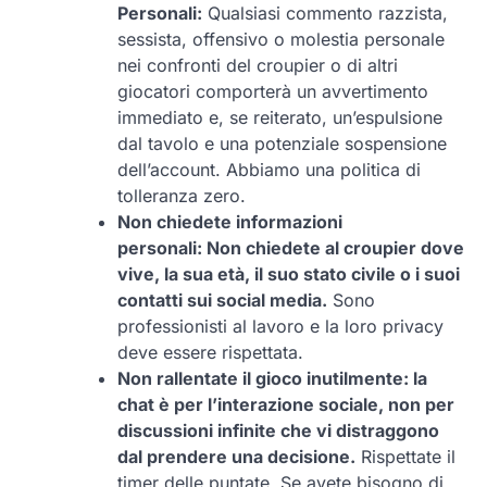
Personali:
Qualsiasi commento razzista,
sessista, offensivo o molestia personale
nei confronti del croupier o di altri
giocatori comporterà un avvertimento
immediato e, se reiterato, un’espulsione
dal tavolo e una potenziale sospensione
dell’account. Abbiamo una politica di
tolleranza zero.
Non chiedete informaz
ioni
personali: Non chiedete al croupier dove
vive, la sua età, il suo stato civile o i suoi
contatti sui social media.
Sono
professionisti al lavoro e la loro privacy
deve essere rispettata.
Non rallentate il gioco inutil
mente: la
chat è per l’interazione sociale, non per
discussioni infinite che vi distraggono
dal prendere una decisione.
Rispettate il
timer delle puntate. Se avete bisogno di