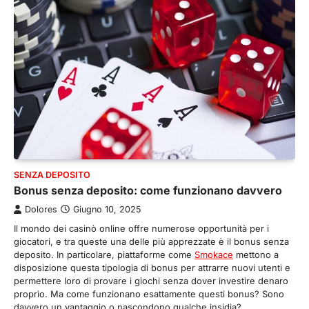
SENZA DEPOSITO
Bonus senza deposito: come funzionano davvero
Dolores
Giugno 10, 2025
Il mondo dei casinò online offre numerose opportunità per i
giocatori, e tra queste una delle più apprezzate è il bonus senza
deposito. In particolare, piattaforme come
Smokace
mettono a
disposizione questa tipologia di bonus per attrarre nuovi utenti e
permettere loro di provare i giochi senza dover investire denaro
proprio. Ma come funzionano esattamente questi bonus? Sono
davvero un vantaggio o nascondono qualche insidia?