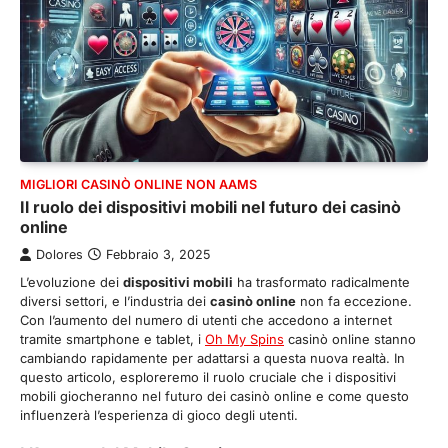
MIGLIORI CASINÒ ONLINE NON AAMS
Il ruolo dei dispositivi mobili nel futuro dei casinò
online
Dolores
Febbraio 3, 2025
L’evoluzione dei
dispositivi mobili
ha trasformato radicalmente
diversi settori, e l’industria dei
casinò online
non fa eccezione.
Con l’aumento del numero di utenti che accedono a internet
tramite smartphone e tablet, i
Oh My Spins
casinò online stanno
cambiando rapidamente per adattarsi a questa nuova realtà. In
questo articolo, esploreremo il ruolo cruciale che i dispositivi
mobili giocheranno nel futuro dei casinò online e come questo
influenzerà l’esperienza di gioco degli utenti.