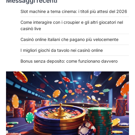
Messaggi recenti
Slot machine a tema cinema: i titoli più attesi del 2026
Come interagire con i croupier e gli altri giocatori nel
casinò live
Casinò online italiani che pagano più velocemente
I migliori giochi da tavolo nei casinò online
Bonus senza deposito: come funzionano davvero